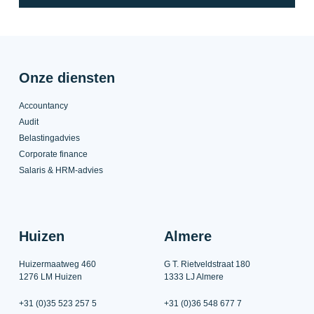
Onze diensten
Accountancy
Audit
Belastingadvies
Corporate finance
Salaris & HRM-advies
Huizen
Almere
Huizermaatweg 460
G T. Rietveldstraat 180
1276 LM Huizen
1333 LJ Almere
+31 (0)35 523 257 5
+31 (0)36 548 677 7