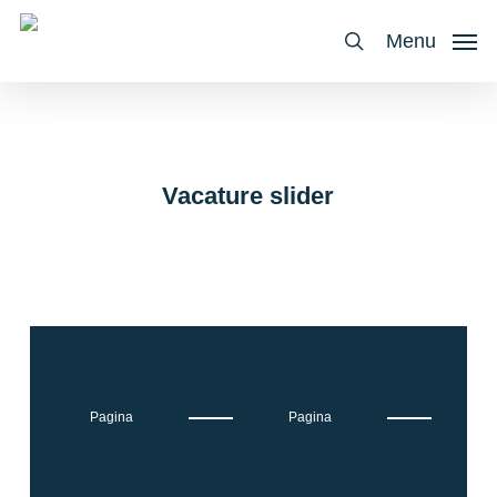
Skip
to
Menu
main
search
content
Vacature slider
Pagina
Pagina
P